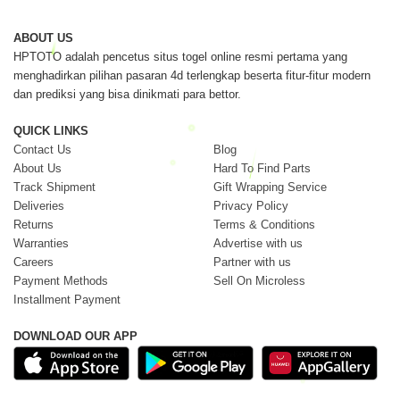
Hong Kong, Sydney, dan Macau, plus beberapa pasaran lokal
populer. Anda bisa memasang taruhan pada berbagai jenis
ABOUT US
permainan: 2D/3D, colok bebas, colok macau, dan pasar shio.
HPTOTO adalah pencetus situs togel online resmi pertama yang
Antarmuka menampilkan jadwal undian dan hasil resmi
menghadirkan pilihan pasaran 4d terlengkap beserta fitur-fitur modern
sehingga Anda tidak perlu beralih ke sumber lain untuk
dan prediksi yang bisa dinikmati para bettor.
verifikasi.
QUICK LINKS
Platform juga menata pasaran menurut waktu buka/tutup
Contact Us
Blog
dan menampilkan odds untuk setiap jenis pasaran. Cara ini
About Us
Hard To Find Parts
membantu Anda membandingkan peluang dan membuat
keputusan taruhan lebih cepat.
Track Shipment
Gift Wrapping Service
Deliveries
Privacy Policy
Inovasi Teknologi dan Keamanan
Returns
Terms & Conditions
Warranties
Advertise with us
HPTOTO memakai enkripsi untuk melindungi data pribadi
Careers
Partner with us
dan detail transaksi Anda. Sistem verifikasi dan kontrol akses
Payment Methods
Sell On Microless
mengurangi risiko akun dibajak. Server dan proses
Installment Payment
pembayaran dirancang untuk mengurangi delay pada
penarikan dana sehingga Anda menerima pembayaran lebih
DOWNLOAD OUR APP
cepat.
Platform menyediakan riwayat taruhan lengkap dan notifikasi
hasil otomatis. Ini membantu Anda melacak kemenangan,