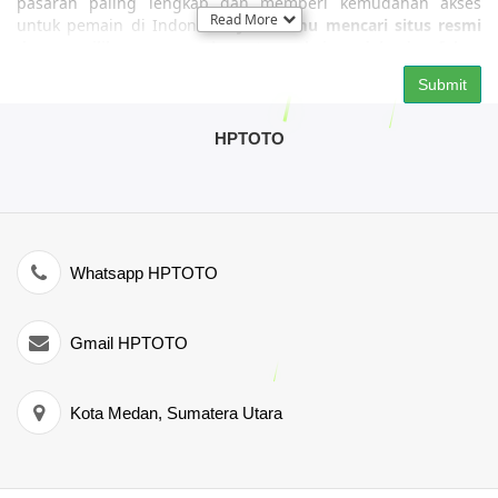
pasaran paling lengkap dan memberi kemudahan akses
Read More
untuk pemain di Indonesia.
Jika kamu mencari situs resmi
dengan pilihan pasaran luas, transaksi mudah, dan fokus
pada keamanan, HPTOTO layak dipertimbangkan sebagai
Submit
opsi utama.
Dalam artikel ini, kamu akan menemukan penjelasan singkat
HPTOTO
tentang apa yang membuat HPTOTO berbeda, fitur utama
yang sering dicari pemain, serta langkah praktis untuk
mendaftar dan memaksimalkan pengalaman bermain.
Tulisan ini membantu kamu menilai apakah HPTOTO cocok
untuk kebutuhan taruhanmu tanpa membuang waktu.
Whatsapp HPTOTO
Keunggulan dan Fitur Utama HPTOTO
HPTOTO
menawarkan pasar togel lengkap, teknologi
keamanan untuk transaksi dan data, serta layanan pelanggan
Gmail HPTOTO
yang siap 24/7. Fitur ini dirancang untuk memudahkan
pendaftaran, transaksi, dan pengecekan hasil secara cepat
dan aman.
Kota Medan, Sumatera Utara
Pilihan Pasaran Togel Terlengkap
HPTOTO menyediakan pasaran resmi seperti Singapore,