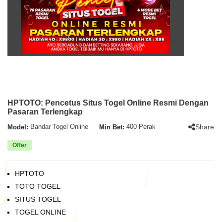
HPTOTO: Pencetus Situs Togel Online Resmi Dengan
Pasaran Terlengkap
Share
Model:
Bandar Togel Online
Min Bet:
400 Perak
Offer
HPTOTO
TOTO TOGEL
SITUS TOGEL
TOGEL ONLINE