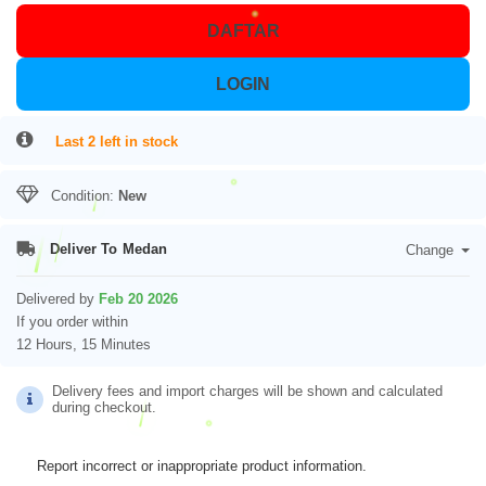
DAFTAR
LOGIN
Last 2 left in stock
Condition:
New
Deliver To
Medan
Change
Delivered by
Feb 20 2026
If you order within
12 Hours, 15 Minutes
Delivery fees and import charges will be shown and calculated
during checkout.
Report incorrect or inappropriate product information.